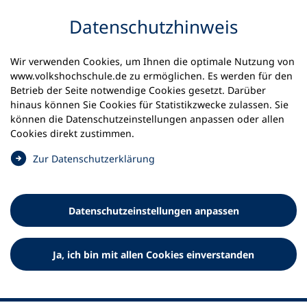
Inhalt anspringen
Datenschutz­hinweis
Wir verwenden Cookies, um Ihnen die optimale Nutzung von
www.volkshochschule.de zu ermöglichen. Es werden für den
Betrieb der Seite notwendige Cookies gesetzt. Darüber
hinaus können Sie Cookies für Statistikzwecke zulassen. Sie
Werkzeuge
können die Datenschutz­einstellungen anpassen oder allen
0
Merkliste
Cookies direkt zustimmen.
Deutscher Volkshochschul-Verband (DVV) e.V.
Fußzeile
(
Zur Datenschutz­erklärung
Ö
Standort Bonn
f
Königswinterer Straße 552 b
f
53227 Bonn
Datenschutz­einstellungen anpassen
n
Standort Berlin
e
Luisenstraße 45
t
Ja, ich bin mit allen Cookies einverstanden
10117 Berlin
i
n
e
i