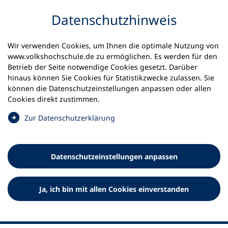
Inhalt anspringen
Datenschutz­hinweis
Wir verwenden Cookies, um Ihnen die optimale Nutzung von
www.volkshochschule.de zu ermöglichen. Es werden für den
Betrieb der Seite notwendige Cookies gesetzt. Darüber
hinaus können Sie Cookies für Statistikzwecke zulassen. Sie
Werkzeuge
können die Datenschutz­einstellungen anpassen oder allen
0
Merkliste
Cookies direkt zustimmen.
Deutscher Volkshochschul-Verband (DVV) e.V.
Fußzeile
(
Zur Datenschutz­erklärung
Ö
Standort Bonn
f
Königswinterer Straße 552 b
f
53227 Bonn
Datenschutz­einstellungen anpassen
n
Standort Berlin
e
Luisenstraße 45
t
Ja, ich bin mit allen Cookies einverstanden
10117 Berlin
i
n
e
i