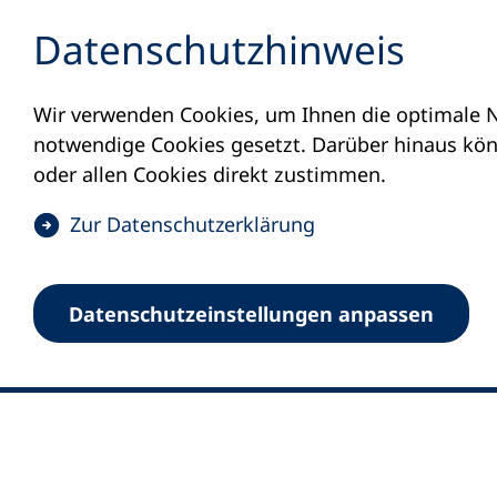
Inhalt anspringen
Datenschutz­hinweis
Wir verwenden Cookies, um Ihnen die optimale N
notwendige Cookies gesetzt. Darüber hinaus könn
oder allen Cookies direkt zustimmen.
(
Zur Datenschutz­erklärung
Ö
0
Merkliste
f
Datenschutz­einstellungen anpassen
Deutscher Volkshochschul-Verband (DV
f
Fußzeile
n
E-Mail-Adresse
Standort Bonn
e
Königswinterer Straße 552 b
t
53227 Bonn
i
n
Standort Berlin
e