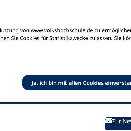
utzung von www.volkshochschule.de zu ermöglichen.
en Sie Cookies für Statistikzwecke zulassen. Sie k
Ja, ich bin mit allen Cookies einverst
V) e.V.
Kontakt
Bleiben 
E-Mail:
info
dvv-vhs
de
Weiterbild
des DVV
Ansprechpersonen
Zur Ne