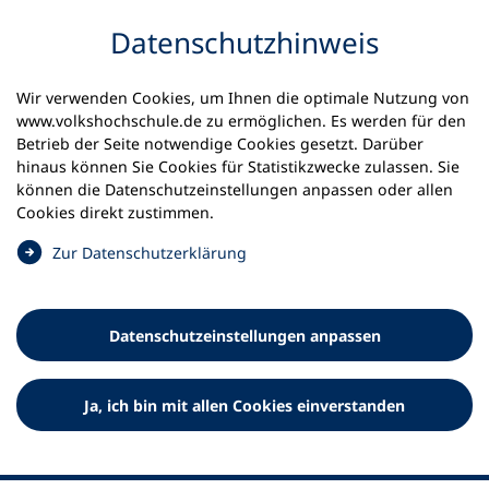
Inhalt anspringen
Datenschutz­hinweis
Wir verwenden Cookies, um Ihnen die optimale Nutzung von
www.volkshochschule.de zu ermöglichen. Es werden für den
Betrieb der Seite notwendige Cookies gesetzt. Darüber
hinaus können Sie Cookies für Statistikzwecke zulassen. Sie
Werkzeuge
können die Datenschutz­einstellungen anpassen oder allen
0
Merkliste
Cookies direkt zustimmen.
Deutscher Volkshochschul-Verband (DVV) e.V.
Fußzeile
(
Zur Datenschutz­erklärung
Ö
Standort Bonn
f
Königswinterer Straße 552 b
f
53227 Bonn
Datenschutz­einstellungen anpassen
n
Standort Berlin
e
Luisenstraße 45
t
Ja, ich bin mit allen Cookies einverstanden
10117 Berlin
i
n
e
i