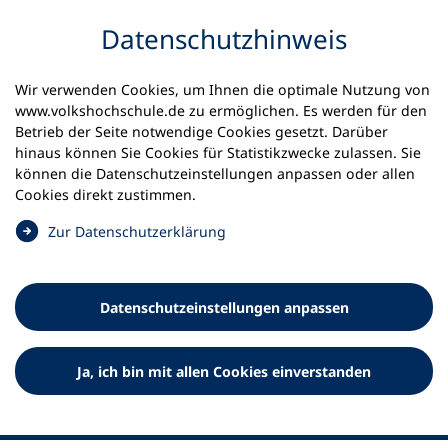
Inhalt anspringen
Datenschutz­hinweis
Wir verwenden Cookies, um Ihnen die optimale Nutzung von
www.volkshochschule.de zu ermöglichen. Es werden für den
Betrieb der Seite notwendige Cookies gesetzt. Darüber
hinaus können Sie Cookies für Statistikzwecke zulassen. Sie
Werkzeuge
können die Datenschutz­einstellungen anpassen oder allen
0
Merkliste
Cookies direkt zustimmen.
Deutscher Volkshochschul-Verband (DVV) e.V.
Fußzeile
(
Zur Datenschutz­erklärung
Ö
Standort Bonn
f
Königswinterer Straße 552 b
f
53227 Bonn
Datenschutz­einstellungen anpassen
n
Standort Berlin
e
Luisenstraße 45
t
Ja, ich bin mit allen Cookies einverstanden
10117 Berlin
i
n
e
i