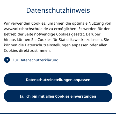
Inhalt anspringen
Datenschutz­hinweis
Wir verwenden Cookies, um Ihnen die optimale Nutzung von
www.volkshochschule.de zu ermöglichen. Es werden für den
Betrieb der Seite notwendige Cookies gesetzt. Darüber
hinaus können Sie Cookies für Statistikzwecke zulassen. Sie
Werkzeuge
können die Datenschutz­einstellungen anpassen oder allen
0
Merkliste
Cookies direkt zustimmen.
Deutscher Volkshochschul-Verband (DVV) e.V.
Fußzeile
(
Zur Datenschutz­erklärung
Ö
Standort Bonn
f
Königswinterer Straße 552 b
f
53227 Bonn
Datenschutz­einstellungen anpassen
n
Standort Berlin
e
Luisenstraße 45
t
Ja, ich bin mit allen Cookies einverstanden
10117 Berlin
i
n
e
i