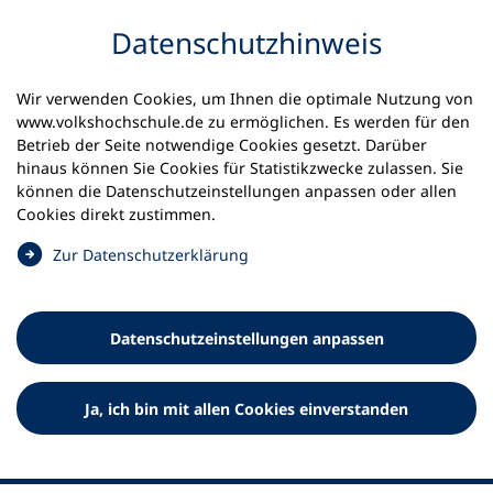
Inhalt anspringen
Datenschutz­hinweis
Wir verwenden Cookies, um Ihnen die optimale Nutzung von
www.volkshochschule.de zu ermöglichen. Es werden für den
Betrieb der Seite notwendige Cookies gesetzt. Darüber
hinaus können Sie Cookies für Statistikzwecke zulassen. Sie
Werkzeuge
können die Datenschutz­einstellungen anpassen oder allen
0
Merkliste
Cookies direkt zustimmen.
Deutscher Volkshochschul-Verband (DVV) e.V.
Fußzeile
(
Zur Datenschutz­erklärung
Ö
Standort Bonn
f
Königswinterer Straße 552 b
f
53227 Bonn
Datenschutz­einstellungen anpassen
n
Standort Berlin
e
Luisenstraße 45
t
Ja, ich bin mit allen Cookies einverstanden
10117 Berlin
i
n
e
i