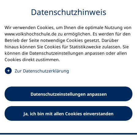
Inhalt anspringen
Datenschutz­hinweis
Wir verwenden Cookies, um Ihnen die optimale Nutzung von
www.volkshochschule.de zu ermöglichen. Es werden für den
Betrieb der Seite notwendige Cookies gesetzt. Darüber
hinaus können Sie Cookies für Statistikzwecke zulassen. Sie
Werkzeuge
können die Datenschutz­einstellungen anpassen oder allen
0
Merkliste
Cookies direkt zustimmen.
Deutscher Volkshochschul-Verband (DVV) e.V.
Fußzeile
(
Zur Datenschutz­erklärung
Ö
Standort Bonn
f
Königswinterer Straße 552 b
f
53227 Bonn
Datenschutz­einstellungen anpassen
n
Standort Berlin
e
Luisenstraße 45
t
Ja, ich bin mit allen Cookies einverstanden
10117 Berlin
i
n
e
i