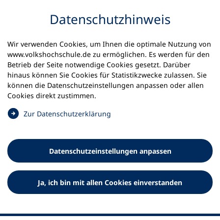
Inhalt anspringen
Datenschutz­hinweis
Wir verwenden Cookies, um Ihnen die optimale Nutzung von
www.volkshochschule.de zu ermöglichen. Es werden für den
Betrieb der Seite notwendige Cookies gesetzt. Darüber
hinaus können Sie Cookies für Statistikzwecke zulassen. Sie
Werkzeuge
können die Datenschutz­einstellungen anpassen oder allen
0
Merkliste
Cookies direkt zustimmen.
Deutscher Volkshochschul-Verband (DVV) e.V.
Fußzeile
(
Zur Datenschutz­erklärung
Ö
Standort Bonn
f
Königswinterer Straße 552 b
f
53227 Bonn
Datenschutz­einstellungen anpassen
n
Standort Berlin
e
Luisenstraße 45
t
Ja, ich bin mit allen Cookies einverstanden
10117 Berlin
i
n
e
i