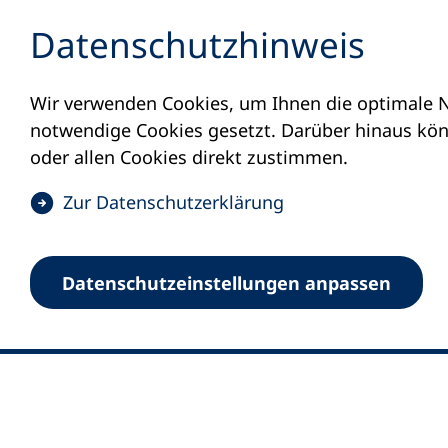
Inhalt anspringen
Datenschutz­hinweis
Wir verwenden Cookies, um Ihnen die optimale N
notwendige Cookies gesetzt. Darüber hinaus könn
oder allen Cookies direkt zustimmen.
(
Zur Datenschutz­erklärung
Ö
0
Merkliste
f
Datenschutz­einstellungen anpassen
Deutscher Volkshochschul-Verband (DV
f
Fußzeile
n
E-Mail-Adresse
Standort Bonn
e
Königswinterer Straße 552 b
t
53227 Bonn
i
n
Standort Berlin
e