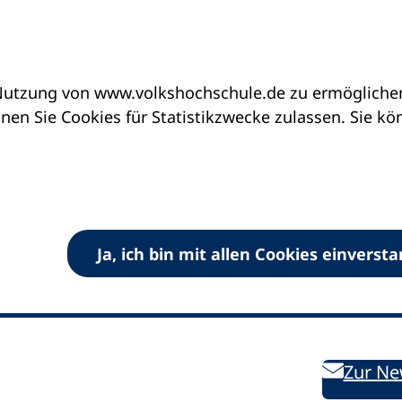
utzung von www.volkshochschule.de zu ermöglichen.
en Sie Cookies für Statistikzwecke zulassen. Sie k
Ja, ich bin mit allen Cookies einverst
V) e.V.
Kontakt
Bleiben 
E-Mail:
info
dvv-vhs
de
Weiterbild
des DVV
Ansprechpersonen
Zur Ne