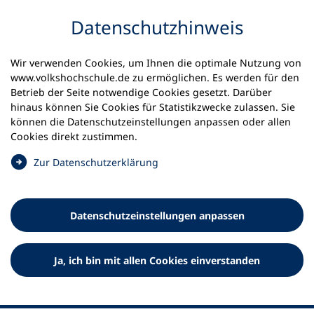
Inhalt anspringen
Datenschutz­hinweis
Wir verwenden Cookies, um Ihnen die optimale Nutzung von
www.volkshochschule.de zu ermöglichen. Es werden für den
Betrieb der Seite notwendige Cookies gesetzt. Darüber
hinaus können Sie Cookies für Statistikzwecke zulassen. Sie
Werkzeuge
können die Datenschutz­einstellungen anpassen oder allen
0
Merkliste
Cookies direkt zustimmen.
Deutscher Volkshochschul-Verband (DVV) e.V.
Fußzeile
(
Zur Datenschutz­erklärung
Ö
Standort Bonn
f
Königswinterer Straße 552 b
f
53227 Bonn
Datenschutz­einstellungen anpassen
n
Standort Berlin
e
Luisenstraße 45
t
Ja, ich bin mit allen Cookies einverstanden
10117 Berlin
i
n
e
i