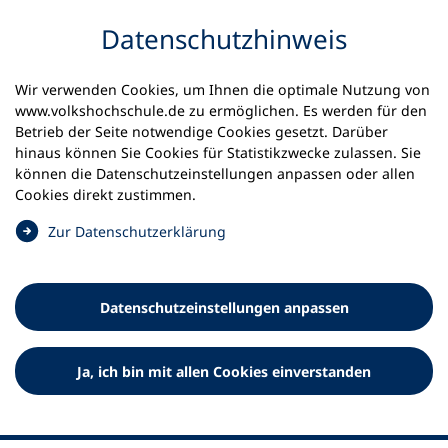
Inhalt anspringen
Datenschutz­hinweis
Wir verwenden Cookies, um Ihnen die optimale Nutzung von
www.volkshochschule.de zu ermöglichen. Es werden für den
Betrieb der Seite notwendige Cookies gesetzt. Darüber
hinaus können Sie Cookies für Statistikzwecke zulassen. Sie
Werkzeuge
können die Datenschutz­einstellungen anpassen oder allen
0
Merkliste
Cookies direkt zustimmen.
Deutscher Volkshochschul-Verband (DVV) e.V.
Fußzeile
(
Zur Datenschutz­erklärung
Ö
Standort Bonn
f
Königswinterer Straße 552 b
f
53227 Bonn
Datenschutz­einstellungen anpassen
n
Standort Berlin
e
Luisenstraße 45
t
Ja, ich bin mit allen Cookies einverstanden
10117 Berlin
i
n
e
i