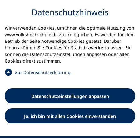
Inhalt anspringen
Datenschutz­hinweis
Wir verwenden Cookies, um Ihnen die optimale Nutzung von
www.volkshochschule.de zu ermöglichen. Es werden für den
Betrieb der Seite notwendige Cookies gesetzt. Darüber
hinaus können Sie Cookies für Statistikzwecke zulassen. Sie
Werkzeuge
können die Datenschutz­einstellungen anpassen oder allen
0
Merkliste
Cookies direkt zustimmen.
Deutscher Volkshochschul-Verband (DVV) e.V.
Fußzeile
(
Zur Datenschutz­erklärung
Ö
Standort Bonn
f
Königswinterer Straße 552 b
f
53227 Bonn
Datenschutz­einstellungen anpassen
n
Standort Berlin
e
Luisenstraße 45
t
Ja, ich bin mit allen Cookies einverstanden
10117 Berlin
i
n
e
i