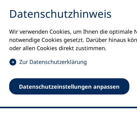
Inhalt anspringen
Datenschutz­hinweis
Wir verwenden Cookies, um Ihnen die optimale N
notwendige Cookies gesetzt. Darüber hinaus könn
oder allen Cookies direkt zustimmen.
(
Zur Datenschutz­erklärung
Ö
0
Merkliste
f
Datenschutz­einstellungen anpassen
Deutscher Volkshochschul-Verband (DV
f
Fußzeile
n
E-Mail-Adresse
Standort Bonn
e
Königswinterer Straße 552 b
t
53227 Bonn
i
n
Standort Berlin
e