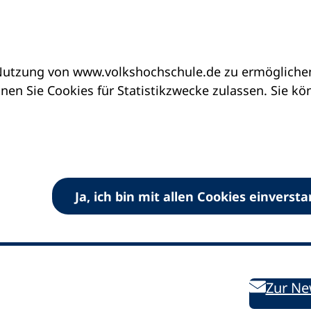
utzung von www.volkshochschule.de zu ermöglichen.
en Sie Cookies für Statistikzwecke zulassen. Sie k
Ja, ich bin mit allen Cookies einverst
V) e.V.
Kontakt
Bleiben 
E-Mail:
info
dvv-vhs
de
Weiterbild
des DVV
Ansprechpersonen
Zur Ne