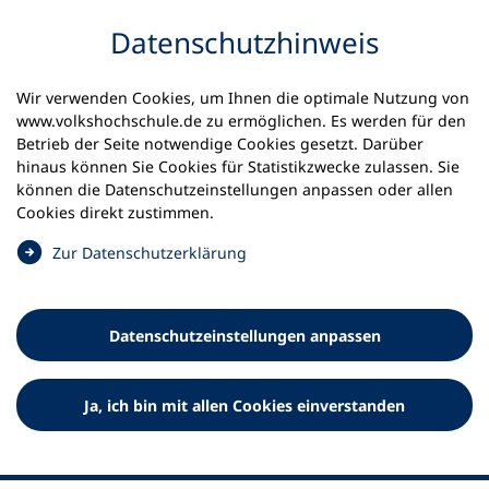
Inhalt anspringen
Datenschutz­hinweis
Wir verwenden Cookies, um Ihnen die optimale Nutzung von
www.volkshochschule.de zu ermöglichen. Es werden für den
Betrieb der Seite notwendige Cookies gesetzt. Darüber
hinaus können Sie Cookies für Statistikzwecke zulassen. Sie
Werkzeuge
können die Datenschutz­einstellungen anpassen oder allen
0
Merkliste
Cookies direkt zustimmen.
Deutscher Volkshochschul-Verband (DVV) e.V.
Fußzeile
(
Zur Datenschutz­erklärung
Ö
Standort Bonn
f
Königswinterer Straße 552 b
f
53227 Bonn
Datenschutz­einstellungen anpassen
n
Standort Berlin
e
Luisenstraße 45
t
Ja, ich bin mit allen Cookies einverstanden
10117 Berlin
i
n
e
i