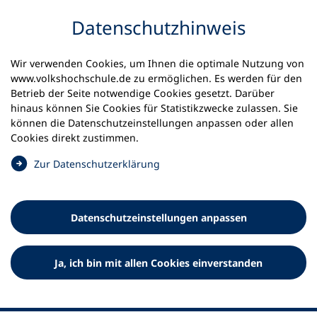
Inhalt anspringen
Datenschutz­hinweis
Wir verwenden Cookies, um Ihnen die optimale Nutzung von
www.volkshochschule.de zu ermöglichen. Es werden für den
Betrieb der Seite notwendige Cookies gesetzt. Darüber
hinaus können Sie Cookies für Statistikzwecke zulassen. Sie
Werkzeuge
können die Datenschutz­einstellungen anpassen oder allen
0
Merkliste
Cookies direkt zustimmen.
Deutscher Volkshochschul-Verband (DVV) e.V.
Fußzeile
(
Zur Datenschutz­erklärung
Ö
Standort Bonn
f
Königswinterer Straße 552 b
f
53227 Bonn
Datenschutz­einstellungen anpassen
n
Standort Berlin
e
Luisenstraße 45
t
Ja, ich bin mit allen Cookies einverstanden
10117 Berlin
i
n
e
i