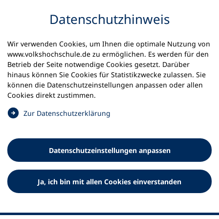
Inhalt anspringen
Datenschutz­hinweis
Wir verwenden Cookies, um Ihnen die optimale Nutzung von
www.volkshochschule.de zu ermöglichen. Es werden für den
Betrieb der Seite notwendige Cookies gesetzt. Darüber
hinaus können Sie Cookies für Statistikzwecke zulassen. Sie
Werkzeuge
können die Datenschutz­einstellungen anpassen oder allen
0
Merkliste
Cookies direkt zustimmen.
Deutscher Volkshochschul-Verband (DVV) e.V.
Fußzeile
(
Zur Datenschutz­erklärung
Ö
Standort Bonn
f
Königswinterer Straße 552 b
f
53227 Bonn
Datenschutz­einstellungen anpassen
n
Standort Berlin
e
Luisenstraße 45
t
Ja, ich bin mit allen Cookies einverstanden
10117 Berlin
i
n
e
i