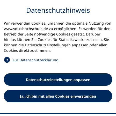
Inhalt anspringen
Datenschutz­hinweis
Wir verwenden Cookies, um Ihnen die optimale Nutzung von
www.volkshochschule.de zu ermöglichen. Es werden für den
Betrieb der Seite notwendige Cookies gesetzt. Darüber
hinaus können Sie Cookies für Statistikzwecke zulassen. Sie
Werkzeuge
können die Datenschutz­einstellungen anpassen oder allen
0
Merkliste
Cookies direkt zustimmen.
Deutscher Volkshochschul-Verband (DVV) e.V.
Fußzeile
(
Zur Datenschutz­erklärung
Ö
Standort Bonn
f
Königswinterer Straße 552 b
f
53227 Bonn
Datenschutz­einstellungen anpassen
n
Standort Berlin
e
Luisenstraße 45
t
Ja, ich bin mit allen Cookies einverstanden
10117 Berlin
i
n
e
i