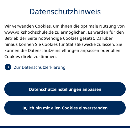
Inhalt anspringen
Datenschutz­hinweis
Wir verwenden Cookies, um Ihnen die optimale Nutzung von
www.volkshochschule.de zu ermöglichen. Es werden für den
Betrieb der Seite notwendige Cookies gesetzt. Darüber
hinaus können Sie Cookies für Statistikzwecke zulassen. Sie
Werkzeuge
können die Datenschutz­einstellungen anpassen oder allen
0
Merkliste
Cookies direkt zustimmen.
Deutscher Volkshochschul-Verband (DVV) e.V.
Fußzeile
(
Zur Datenschutz­erklärung
Ö
Standort Bonn
f
Königswinterer Straße 552 b
f
53227 Bonn
Datenschutz­einstellungen anpassen
n
Standort Berlin
e
Luisenstraße 45
t
Ja, ich bin mit allen Cookies einverstanden
10117 Berlin
i
n
e
i