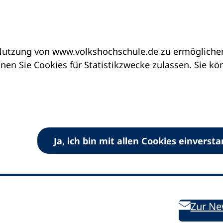
utzung von www.volkshochschule.de zu ermöglichen.
en Sie Cookies für Statistikzwecke zulassen. Sie k
Ja, ich bin mit allen Cookies einverst
V) e.V.
Kontakt
Bleiben 
E-Mail:
info
dvv-vhs
de
Weiterbild
des DVV
Ansprechpersonen
Zur Ne