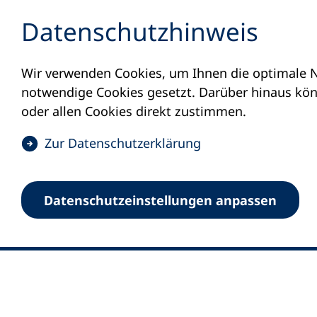
Inhalt anspringen
Datenschutz­hinweis
Wir verwenden Cookies, um Ihnen die optimale N
notwendige Cookies gesetzt. Darüber hinaus könn
oder allen Cookies direkt zustimmen.
(
Zur Datenschutz­erklärung
Ö
0
Merkliste
f
Datenschutz­einstellungen anpassen
Deutscher Volkshochschul-Verband (DV
f
Fußzeile
n
E-Mail-Adresse
Standort Bonn
e
Königswinterer Straße 552 b
t
53227 Bonn
i
n
Standort Berlin
e