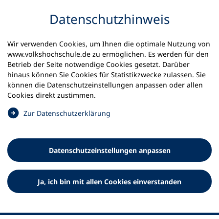
Inhalt anspringen
Datenschutz­hinweis
Wir verwenden Cookies, um Ihnen die optimale Nutzung von
www.volkshochschule.de zu ermöglichen. Es werden für den
Betrieb der Seite notwendige Cookies gesetzt. Darüber
hinaus können Sie Cookies für Statistikzwecke zulassen. Sie
Werkzeuge
können die Datenschutz­einstellungen anpassen oder allen
0
Merkliste
Cookies direkt zustimmen.
Deutscher Volkshochschul-Verband (DVV) e.V.
Fußzeile
(
Zur Datenschutz­erklärung
Ö
Standort Bonn
f
Königswinterer Straße 552 b
f
53227 Bonn
Datenschutz­einstellungen anpassen
n
Standort Berlin
e
Luisenstraße 45
t
Ja, ich bin mit allen Cookies einverstanden
10117 Berlin
i
n
e
i