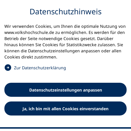
Inhalt anspringen
Datenschutz­hinweis
Wir verwenden Cookies, um Ihnen die optimale Nutzung von
www.volkshochschule.de zu ermöglichen. Es werden für den
Betrieb der Seite notwendige Cookies gesetzt. Darüber
hinaus können Sie Cookies für Statistikzwecke zulassen. Sie
Werkzeuge
können die Datenschutz­einstellungen anpassen oder allen
0
Merkliste
Cookies direkt zustimmen.
Deutscher Volkshochschul-Verband (DVV) e.V.
Fußzeile
(
Zur Datenschutz­erklärung
Ö
Standort Bonn
f
Königswinterer Straße 552 b
f
53227 Bonn
Datenschutz­einstellungen anpassen
n
Standort Berlin
e
Luisenstraße 45
t
Ja, ich bin mit allen Cookies einverstanden
10117 Berlin
i
n
e
i