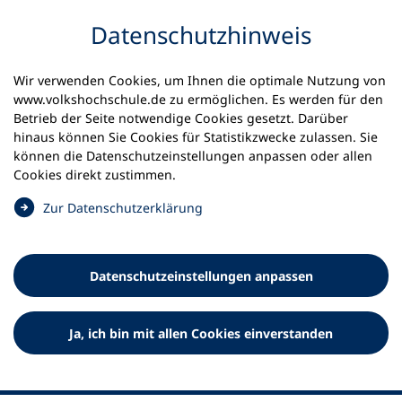
Inhalt anspringen
Datenschutz­hinweis
Wir verwenden Cookies, um Ihnen die optimale Nutzung von
www.volkshochschule.de zu ermöglichen. Es werden für den
Betrieb der Seite notwendige Cookies gesetzt. Darüber
hinaus können Sie Cookies für Statistikzwecke zulassen. Sie
Werkzeuge
können die Datenschutz­einstellungen anpassen oder allen
0
Merkliste
Cookies direkt zustimmen.
Deutscher Volkshochschul-Verband (DVV) e.V.
Fußzeile
(
Zur Datenschutz­erklärung
Ö
Standort Bonn
f
Königswinterer Straße 552 b
f
53227 Bonn
Datenschutz­einstellungen anpassen
n
Standort Berlin
e
Luisenstraße 45
t
Ja, ich bin mit allen Cookies einverstanden
10117 Berlin
i
n
e
i