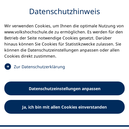
Inhalt anspringen
Datenschutz­hinweis
Wir verwenden Cookies, um Ihnen die optimale Nutzung von
www.volkshochschule.de zu ermöglichen. Es werden für den
Betrieb der Seite notwendige Cookies gesetzt. Darüber
hinaus können Sie Cookies für Statistikzwecke zulassen. Sie
Werkzeuge
können die Datenschutz­einstellungen anpassen oder allen
0
Merkliste
Cookies direkt zustimmen.
Deutscher Volkshochschul-Verband (DVV) e.V.
Fußzeile
(
Zur Datenschutz­erklärung
Ö
Standort Bonn
f
Königswinterer Straße 552 b
f
53227 Bonn
Datenschutz­einstellungen anpassen
n
Standort Berlin
e
Luisenstraße 45
t
Ja, ich bin mit allen Cookies einverstanden
10117 Berlin
i
n
e
i