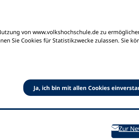
utzung von www.volkshochschule.de zu ermöglichen.
en Sie Cookies für Statistikzwecke zulassen. Sie k
Ja, ich bin mit allen Cookies einverst
V) e.V.
Kontakt
Bleiben 
E-Mail:
info
dvv-vhs
de
Weiterbild
des DVV
Ansprechpersonen
Zur Ne