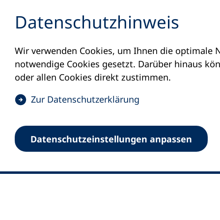
Inhalt anspringen
Datenschutz­hinweis
Wir verwenden Cookies, um Ihnen die optimale N
notwendige Cookies gesetzt. Darüber hinaus könn
oder allen Cookies direkt zustimmen.
(
Zur Datenschutz­erklärung
Ö
0
Merkliste
f
Datenschutz­einstellungen anpassen
Deutscher Volkshochschul-Verband (DV
f
Fußzeile
n
E-Mail-Adresse
Standort Bonn
e
Königswinterer Straße 552 b
t
53227 Bonn
i
n
Standort Berlin
e