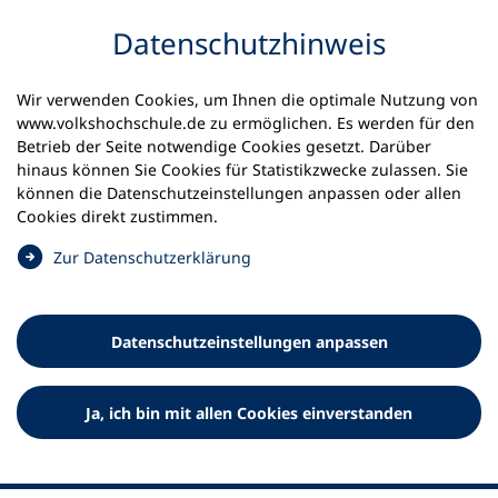
Inhalt anspringen
Datenschutz­hinweis
Wir verwenden Cookies, um Ihnen die optimale Nutzung von
www.volkshochschule.de zu ermöglichen. Es werden für den
Betrieb der Seite notwendige Cookies gesetzt. Darüber
hinaus können Sie Cookies für Statistikzwecke zulassen. Sie
Werkzeuge
können die Datenschutz­einstellungen anpassen oder allen
0
Merkliste
Cookies direkt zustimmen.
Deutscher Volkshochschul-Verband (DVV) e.V.
Fußzeile
(
Zur Datenschutz­erklärung
Ö
Standort Bonn
f
Königswinterer Straße 552 b
f
53227 Bonn
Datenschutz­einstellungen anpassen
n
Standort Berlin
e
Luisenstraße 45
t
Ja, ich bin mit allen Cookies einverstanden
10117 Berlin
i
n
e
i