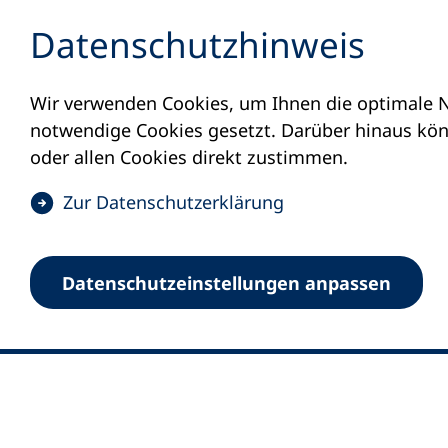
Inhalt anspringen
Datenschutz­hinweis
Wir verwenden Cookies, um Ihnen die optimale N
notwendige Cookies gesetzt. Darüber hinaus könn
oder allen Cookies direkt zustimmen.
(
Zur Datenschutz­erklärung
Ö
0
Merkliste
f
Datenschutz­einstellungen anpassen
Deutscher Volkshochschul-Verband (DV
f
Fußzeile
n
E-Mail-Adresse
Standort Bonn
e
Königswinterer Straße 552 b
t
53227 Bonn
i
n
Standort Berlin
e