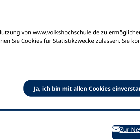
utzung von www.volkshochschule.de zu ermöglichen.
en Sie Cookies für Statistikzwecke zulassen. Sie k
Ja, ich bin mit allen Cookies einverst
V) e.V.
Kontakt
Bleiben 
E-Mail:
info
dvv-vhs
de
Weiterbild
des DVV
Ansprechpersonen
Zur Ne