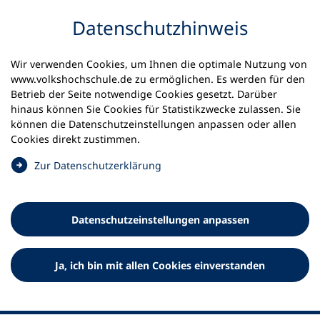
Inhalt anspringen
Datenschutz­hinweis
Wir verwenden Cookies, um Ihnen die optimale Nutzung von
www.volkshochschule.de zu ermöglichen. Es werden für den
Betrieb der Seite notwendige Cookies gesetzt. Darüber
hinaus können Sie Cookies für Statistikzwecke zulassen. Sie
Werkzeuge
können die Datenschutz­einstellungen anpassen oder allen
0
Merkliste
Cookies direkt zustimmen.
Deutscher Volkshochschul-Verband (DVV) e.V.
Fußzeile
(
Zur Datenschutz­erklärung
Ö
Standort Bonn
f
Königswinterer Straße 552 b
f
53227 Bonn
Datenschutz­einstellungen anpassen
n
Standort Berlin
e
Luisenstraße 45
t
Ja, ich bin mit allen Cookies einverstanden
10117 Berlin
i
n
e
i