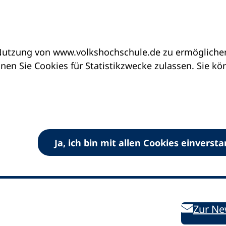
utzung von www.volkshochschule.de zu ermöglichen.
en Sie Cookies für Statistikzwecke zulassen. Sie k
Ja, ich bin mit allen Cookies einverst
V) e.V.
Kontakt
Bleiben 
E-Mail:
info
dvv-vhs
de
Weiterbild
des DVV
Ansprechpersonen
Zur Ne