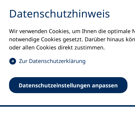
Inhalt anspringen
Datenschutz­hinweis
Wir verwenden Cookies, um Ihnen die optimale N
notwendige Cookies gesetzt. Darüber hinaus könn
oder allen Cookies direkt zustimmen.
(
Zur Datenschutz­erklärung
Ö
0
Merkliste
f
Datenschutz­einstellungen anpassen
Deutscher Volkshochschul-Verband (DV
f
Fußzeile
n
E-Mail-Adresse
Standort Bonn
e
Königswinterer Straße 552 b
t
53227 Bonn
i
n
Standort Berlin
e