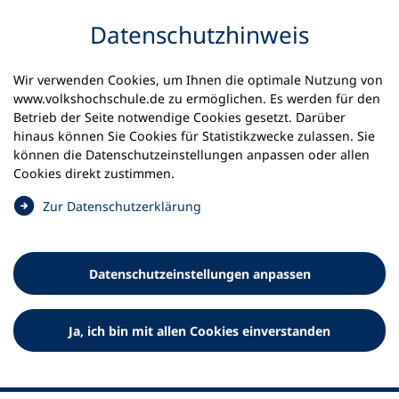
Inhalt anspringen
Datenschutz­hinweis
Wir verwenden Cookies, um Ihnen die optimale Nutzung von
www.volkshochschule.de zu ermöglichen. Es werden für den
Betrieb der Seite notwendige Cookies gesetzt. Darüber
hinaus können Sie Cookies für Statistikzwecke zulassen. Sie
Werkzeuge
können die Datenschutz­einstellungen anpassen oder allen
0
Merkliste
Cookies direkt zustimmen.
Deutscher Volkshochschul-Verband (DVV) e.V.
Fußzeile
(
Zur Datenschutz­erklärung
Ö
Standort Bonn
f
Königswinterer Straße 552 b
f
53227 Bonn
Datenschutz­einstellungen anpassen
n
Standort Berlin
e
Luisenstraße 45
t
Ja, ich bin mit allen Cookies einverstanden
10117 Berlin
i
n
e
i