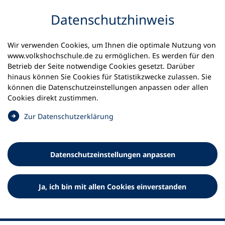
Inhalt anspringen
Datenschutz­hinweis
Wir verwenden Cookies, um Ihnen die optimale Nutzung von
www.volkshochschule.de zu ermöglichen. Es werden für den
Betrieb der Seite notwendige Cookies gesetzt. Darüber
hinaus können Sie Cookies für Statistikzwecke zulassen. Sie
Werkzeuge
können die Datenschutz­einstellungen anpassen oder allen
0
Merkliste
Cookies direkt zustimmen.
Deutscher Volkshochschul-Verband (DVV) e.V.
Fußzeile
(
Zur Datenschutz­erklärung
Ö
Standort Bonn
f
Königswinterer Straße 552 b
f
53227 Bonn
Datenschutz­einstellungen anpassen
n
Standort Berlin
e
Luisenstraße 45
t
Ja, ich bin mit allen Cookies einverstanden
10117 Berlin
i
n
e
i