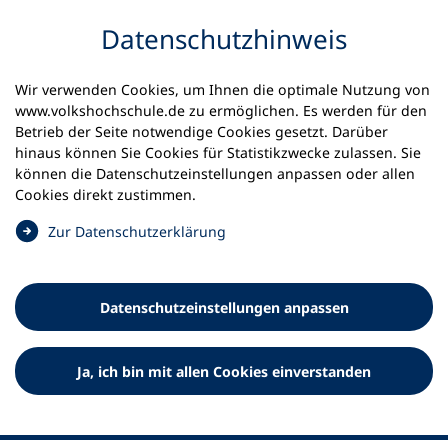
Inhalt anspringen
Datenschutz­hinweis
Wir verwenden Cookies, um Ihnen die optimale Nutzung von
www.volkshochschule.de zu ermöglichen. Es werden für den
Betrieb der Seite notwendige Cookies gesetzt. Darüber
hinaus können Sie Cookies für Statistikzwecke zulassen. Sie
Werkzeuge
können die Datenschutz­einstellungen anpassen oder allen
0
Merkliste
Cookies direkt zustimmen.
Deutscher Volkshochschul-Verband (DVV) e.V.
Fußzeile
(
Zur Datenschutz­erklärung
Ö
Standort Bonn
f
Königswinterer Straße 552 b
f
53227 Bonn
Datenschutz­einstellungen anpassen
n
Standort Berlin
e
Luisenstraße 45
t
Ja, ich bin mit allen Cookies einverstanden
10117 Berlin
i
n
e
i