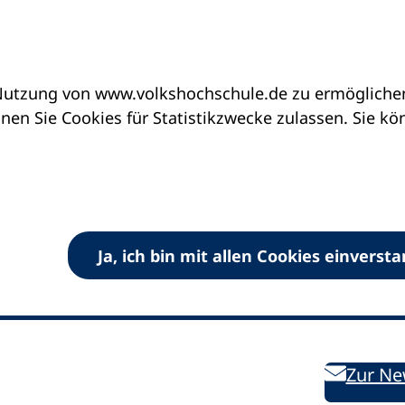
utzung von www.volkshochschule.de zu ermöglichen.
en Sie Cookies für Statistikzwecke zulassen. Sie k
Ja, ich bin mit allen Cookies einverst
V) e.V.
Kontakt
Bleiben 
E-Mail:
info
dvv-vhs
de
Weiterbild
des DVV
Ansprechpersonen
Zur Ne