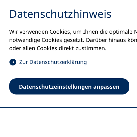
Inhalt anspringen
Datenschutz­hinweis
Wir verwenden Cookies, um Ihnen die optimale N
notwendige Cookies gesetzt. Darüber hinaus könn
oder allen Cookies direkt zustimmen.
(
Zur Datenschutz­erklärung
Ö
0
Merkliste
f
Datenschutz­einstellungen anpassen
Deutscher Volkshochschul-Verband (DV
f
Fußzeile
n
E-Mail-Adresse
Standort Bonn
e
Königswinterer Straße 552 b
t
53227 Bonn
i
n
Standort Berlin
e