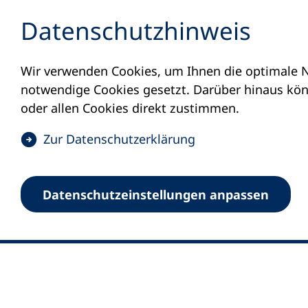
Inhalt anspringen
Datenschutz­hinweis
Wir verwenden Cookies, um Ihnen die optimale N
notwendige Cookies gesetzt. Darüber hinaus könn
oder allen Cookies direkt zustimmen.
(
Zur Datenschutz­erklärung
Ö
0
Merkliste
f
Datenschutz­einstellungen anpassen
Deutscher Volkshochschul-Verband (DV
f
Fußzeile
n
E-Mail-Adresse
Standort Bonn
e
Königswinterer Straße 552 b
t
53227 Bonn
i
n
Standort Berlin
e