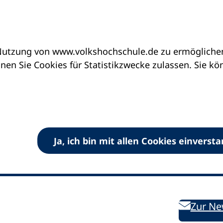
utzung von www.volkshochschule.de zu ermöglichen.
en Sie Cookies für Statistikzwecke zulassen. Sie k
Ja, ich bin mit allen Cookies einverst
V) e.V.
Kontakt
Bleiben 
E-Mail:
info
dvv-vhs
de
Weiterbild
des DVV
Ansprechpersonen
Zur Ne