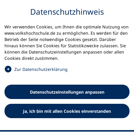
Inhalt anspringen
Datenschutz­hinweis
Wir verwenden Cookies, um Ihnen die optimale Nutzung von
www.volkshochschule.de zu ermöglichen. Es werden für den
Betrieb der Seite notwendige Cookies gesetzt. Darüber
hinaus können Sie Cookies für Statistikzwecke zulassen. Sie
Werkzeuge
können die Datenschutz­einstellungen anpassen oder allen
0
Merkliste
Cookies direkt zustimmen.
Deutscher Volkshochschul-Verband (DVV) e.V.
Fußzeile
(
Zur Datenschutz­erklärung
Ö
Standort Bonn
f
Königswinterer Straße 552 b
f
53227 Bonn
Datenschutz­einstellungen anpassen
n
Standort Berlin
e
Luisenstraße 45
t
Ja, ich bin mit allen Cookies einverstanden
10117 Berlin
i
n
e
i