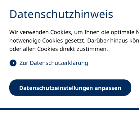
Inhalt anspringen
Datenschutz­hinweis
Wir verwenden Cookies, um Ihnen die optimale N
notwendige Cookies gesetzt. Darüber hinaus könn
oder allen Cookies direkt zustimmen.
(
Zur Datenschutz­erklärung
Ö
0
Merkliste
f
Datenschutz­einstellungen anpassen
Deutscher Volkshochschul-Verband (DV
f
Fußzeile
n
E-Mail-Adresse
Standort Bonn
e
Königswinterer Straße 552 b
t
53227 Bonn
i
n
Standort Berlin
e