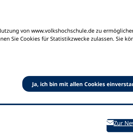
utzung von www.volkshochschule.de zu ermöglichen.
en Sie Cookies für Statistikzwecke zulassen. Sie k
Ja, ich bin mit allen Cookies einverst
V) e.V.
Kontakt
Bleiben 
E-Mail:
info
dvv-vhs
de
Weiterbild
des DVV
Ansprechpersonen
Zur Ne