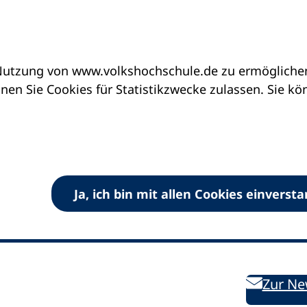
utzung von www.volkshochschule.de zu ermöglichen.
en Sie Cookies für Statistikzwecke zulassen. Sie k
Ja, ich bin mit allen Cookies einverst
V) e.V.
Kontakt
Bleiben 
E-Mail:
info
dvv-vhs
de
Weiterbild
des DVV
Ansprechpersonen
Zur Ne