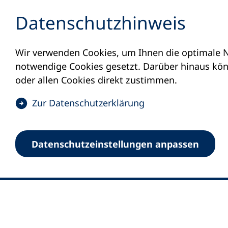
Inhalt anspringen
Datenschutz­hinweis
Wir verwenden Cookies, um Ihnen die optimale N
notwendige Cookies gesetzt. Darüber hinaus könn
oder allen Cookies direkt zustimmen.
(
Zur Datenschutz­erklärung
Ö
0
Merkliste
f
Datenschutz­einstellungen anpassen
Deutscher Volkshochschul-Verband (DV
f
Fußzeile
n
E-Mail-Adresse
Standort Bonn
e
Königswinterer Straße 552 b
t
53227 Bonn
i
n
Standort Berlin
e