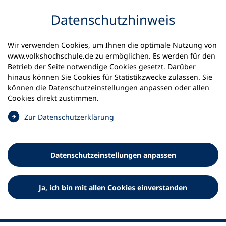
Inhalt anspringen
Datenschutz­hinweis
Wir verwenden Cookies, um Ihnen die optimale Nutzung von
www.volkshochschule.de zu ermöglichen. Es werden für den
Betrieb der Seite notwendige Cookies gesetzt. Darüber
hinaus können Sie Cookies für Statistikzwecke zulassen. Sie
Werkzeuge
können die Datenschutz­einstellungen anpassen oder allen
0
Merkliste
Cookies direkt zustimmen.
Deutscher Volkshochschul-Verband (DVV) e.V.
Fußzeile
(
Zur Datenschutz­erklärung
Ö
Standort Bonn
f
Königswinterer Straße 552 b
f
53227 Bonn
Datenschutz­einstellungen anpassen
n
Standort Berlin
e
Luisenstraße 45
t
Ja, ich bin mit allen Cookies einverstanden
10117 Berlin
i
n
e
i