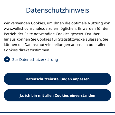
Inhalt anspringen
Datenschutz­hinweis
Wir verwenden Cookies, um Ihnen die optimale Nutzung von
www.volkshochschule.de zu ermöglichen. Es werden für den
Betrieb der Seite notwendige Cookies gesetzt. Darüber
hinaus können Sie Cookies für Statistikzwecke zulassen. Sie
Werkzeuge
können die Datenschutz­einstellungen anpassen oder allen
0
Merkliste
Cookies direkt zustimmen.
Deutscher Volkshochschul-Verband (DVV) e.V.
Fußzeile
(
Zur Datenschutz­erklärung
Ö
Standort Bonn
f
Königswinterer Straße 552 b
f
53227 Bonn
Datenschutz­einstellungen anpassen
n
Standort Berlin
e
Luisenstraße 45
t
Ja, ich bin mit allen Cookies einverstanden
10117 Berlin
i
n
e
i