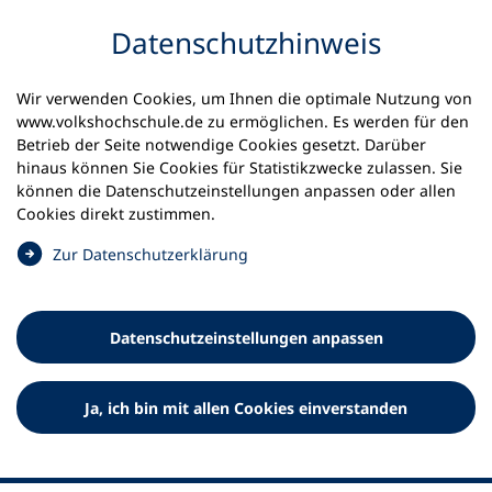
Inhalt anspringen
Datenschutz­hinweis
Wir verwenden Cookies, um Ihnen die optimale Nutzung von
www.volkshochschule.de zu ermöglichen. Es werden für den
Betrieb der Seite notwendige Cookies gesetzt. Darüber
hinaus können Sie Cookies für Statistikzwecke zulassen. Sie
Werkzeuge
können die Datenschutz­einstellungen anpassen oder allen
0
Merkliste
Cookies direkt zustimmen.
Deutscher Volkshochschul-Verband (DVV) e.V.
Fußzeile
(
Zur Datenschutz­erklärung
Ö
Standort Bonn
f
Königswinterer Straße 552 b
f
53227 Bonn
Datenschutz­einstellungen anpassen
n
Standort Berlin
e
Luisenstraße 45
t
Ja, ich bin mit allen Cookies einverstanden
10117 Berlin
i
n
e
i