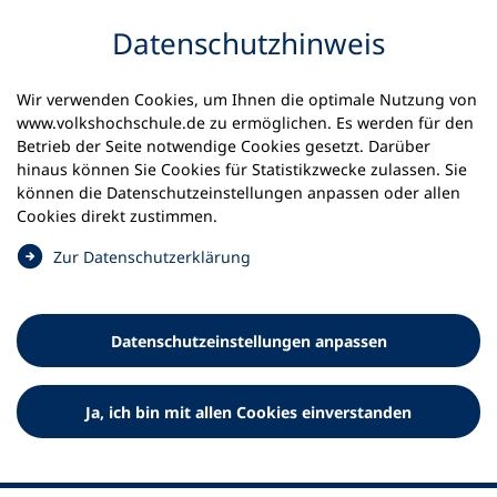
Inhalt anspringen
Datenschutz­hinweis
Wir verwenden Cookies, um Ihnen die optimale Nutzung von
www.volkshochschule.de zu ermöglichen. Es werden für den
Betrieb der Seite notwendige Cookies gesetzt. Darüber
hinaus können Sie Cookies für Statistikzwecke zulassen. Sie
Werkzeuge
können die Datenschutz­einstellungen anpassen oder allen
0
Merkliste
Cookies direkt zustimmen.
Deutscher Volkshochschul-Verband (DVV) e.V.
Fußzeile
(
Zur Datenschutz­erklärung
Ö
Standort Bonn
f
Königswinterer Straße 552 b
f
53227 Bonn
Datenschutz­einstellungen anpassen
n
Standort Berlin
e
Luisenstraße 45
t
Ja, ich bin mit allen Cookies einverstanden
10117 Berlin
i
n
e
i