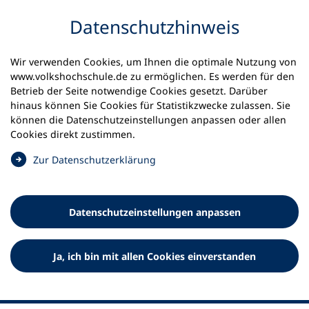
Inhalt anspringen
Datenschutz­hinweis
Wir verwenden Cookies, um Ihnen die optimale Nutzung von
www.volkshochschule.de zu ermöglichen. Es werden für den
Betrieb der Seite notwendige Cookies gesetzt. Darüber
hinaus können Sie Cookies für Statistikzwecke zulassen. Sie
Werkzeuge
können die Datenschutz­einstellungen anpassen oder allen
0
Merkliste
Cookies direkt zustimmen.
Deutscher Volkshochschul-Verband (DVV) e.V.
Fußzeile
(
Zur Datenschutz­erklärung
Ö
Standort Bonn
f
Königswinterer Straße 552 b
f
53227 Bonn
Datenschutz­einstellungen anpassen
n
Standort Berlin
e
Luisenstraße 45
t
Ja, ich bin mit allen Cookies einverstanden
10117 Berlin
i
n
e
i