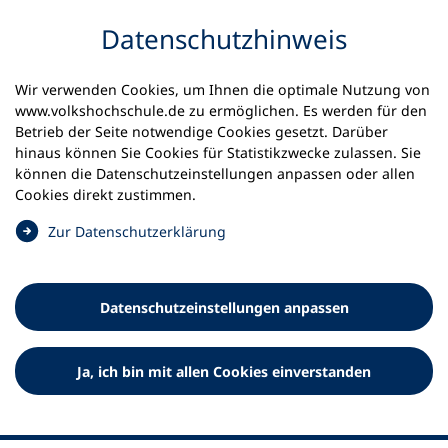
Inhalt anspringen
Datenschutz­hinweis
Wir verwenden Cookies, um Ihnen die optimale Nutzung von
www.volkshochschule.de zu ermöglichen. Es werden für den
Betrieb der Seite notwendige Cookies gesetzt. Darüber
hinaus können Sie Cookies für Statistikzwecke zulassen. Sie
Werkzeuge
können die Datenschutz­einstellungen anpassen oder allen
0
Merkliste
Cookies direkt zustimmen.
Deutscher Volkshochschul-Verband (DVV) e.V.
Fußzeile
(
Zur Datenschutz­erklärung
Ö
Standort Bonn
f
Königswinterer Straße 552 b
f
53227 Bonn
Datenschutz­einstellungen anpassen
n
Standort Berlin
e
Luisenstraße 45
t
Ja, ich bin mit allen Cookies einverstanden
10117 Berlin
i
n
e
i