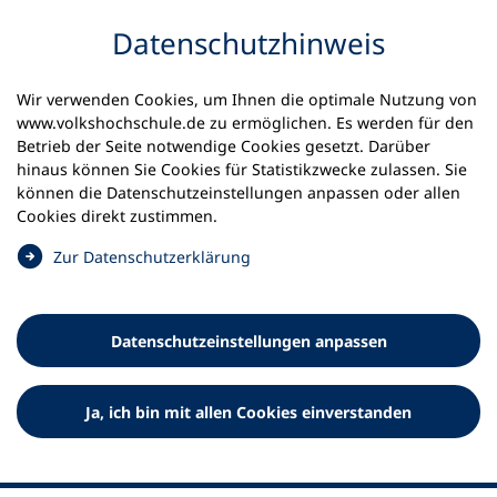
Inhalt anspringen
Datenschutz­hinweis
Wir verwenden Cookies, um Ihnen die optimale Nutzung von
www.volkshochschule.de zu ermöglichen. Es werden für den
Betrieb der Seite notwendige Cookies gesetzt. Darüber
hinaus können Sie Cookies für Statistikzwecke zulassen. Sie
Werkzeuge
können die Datenschutz­einstellungen anpassen oder allen
0
Merkliste
Cookies direkt zustimmen.
Deutscher Volkshochschul-Verband (DVV) e.V.
Fußzeile
(
Zur Datenschutz­erklärung
Ö
Standort Bonn
f
Königswinterer Straße 552 b
f
53227 Bonn
Datenschutz­einstellungen anpassen
n
Standort Berlin
e
Luisenstraße 45
t
Ja, ich bin mit allen Cookies einverstanden
10117 Berlin
i
n
e
i