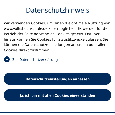
Inhalt anspringen
Datenschutz­hinweis
Wir verwenden Cookies, um Ihnen die optimale Nutzung von
www.volkshochschule.de zu ermöglichen. Es werden für den
Betrieb der Seite notwendige Cookies gesetzt. Darüber
hinaus können Sie Cookies für Statistikzwecke zulassen. Sie
Werkzeuge
können die Datenschutz­einstellungen anpassen oder allen
0
Merkliste
Cookies direkt zustimmen.
Deutscher Volkshochschul-Verband (DVV) e.V.
Fußzeile
(
Zur Datenschutz­erklärung
Ö
Standort Bonn
f
Königswinterer Straße 552 b
f
53227 Bonn
Datenschutz­einstellungen anpassen
n
Standort Berlin
e
Luisenstraße 45
t
Ja, ich bin mit allen Cookies einverstanden
10117 Berlin
i
n
e
i