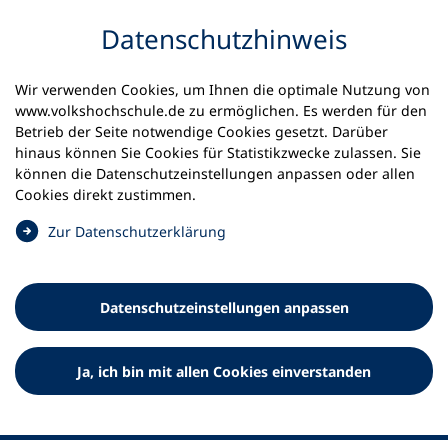
Inhalt anspringen
Datenschutz­hinweis
Wir verwenden Cookies, um Ihnen die optimale Nutzung von
www.volkshochschule.de zu ermöglichen. Es werden für den
Betrieb der Seite notwendige Cookies gesetzt. Darüber
hinaus können Sie Cookies für Statistikzwecke zulassen. Sie
Werkzeuge
können die Datenschutz­einstellungen anpassen oder allen
0
Merkliste
Cookies direkt zustimmen.
Deutscher Volkshochschul-Verband (DVV) e.V.
Fußzeile
(
Zur Datenschutz­erklärung
Ö
Standort Bonn
f
Königswinterer Straße 552 b
f
53227 Bonn
Datenschutz­einstellungen anpassen
n
Standort Berlin
e
Luisenstraße 45
t
Ja, ich bin mit allen Cookies einverstanden
10117 Berlin
i
n
e
i