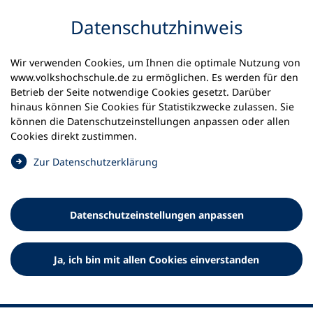
Inhalt anspringen
Datenschutz­hinweis
Wir verwenden Cookies, um Ihnen die optimale Nutzung von
www.volkshochschule.de zu ermöglichen. Es werden für den
Betrieb der Seite notwendige Cookies gesetzt. Darüber
hinaus können Sie Cookies für Statistikzwecke zulassen. Sie
Werkzeuge
können die Datenschutz­einstellungen anpassen oder allen
0
Merkliste
Cookies direkt zustimmen.
Deutscher Volkshochschul-Verband (DVV) e.V.
Fußzeile
(
Zur Datenschutz­erklärung
Ö
Standort Bonn
f
Königswinterer Straße 552 b
f
53227 Bonn
Datenschutz­einstellungen anpassen
n
Standort Berlin
e
Luisenstraße 45
t
Ja, ich bin mit allen Cookies einverstanden
10117 Berlin
i
n
e
i