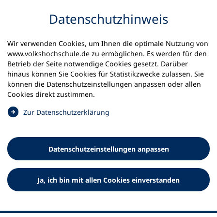
Inhalt anspringen
Datenschutz­hinweis
Wir verwenden Cookies, um Ihnen die optimale Nutzung von
www.volkshochschule.de zu ermöglichen. Es werden für den
Betrieb der Seite notwendige Cookies gesetzt. Darüber
hinaus können Sie Cookies für Statistikzwecke zulassen. Sie
Werkzeuge
können die Datenschutz­einstellungen anpassen oder allen
0
Merkliste
Cookies direkt zustimmen.
Deutscher Volkshochschul-Verband (DVV) e.V.
Fußzeile
(
Zur Datenschutz­erklärung
Ö
Standort Bonn
f
Königswinterer Straße 552 b
f
53227 Bonn
Datenschutz­einstellungen anpassen
n
Standort Berlin
e
Luisenstraße 45
t
Ja, ich bin mit allen Cookies einverstanden
10117 Berlin
i
n
e
i