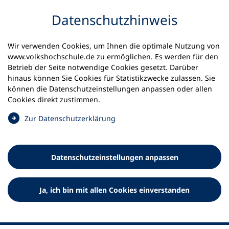
Inhalt anspringen
Datenschutz­hinweis
Wir verwenden Cookies, um Ihnen die optimale Nutzung von
www.volkshochschule.de zu ermöglichen. Es werden für den
Betrieb der Seite notwendige Cookies gesetzt. Darüber
hinaus können Sie Cookies für Statistikzwecke zulassen. Sie
Werkzeuge
können die Datenschutz­einstellungen anpassen oder allen
0
Merkliste
Cookies direkt zustimmen.
Deutscher Volkshochschul-Verband (DVV) e.V.
Fußzeile
(
Zur Datenschutz­erklärung
Ö
Standort Bonn
f
Königswinterer Straße 552 b
f
53227 Bonn
Datenschutz­einstellungen anpassen
n
Standort Berlin
e
Luisenstraße 45
t
Ja, ich bin mit allen Cookies einverstanden
10117 Berlin
i
n
e
i