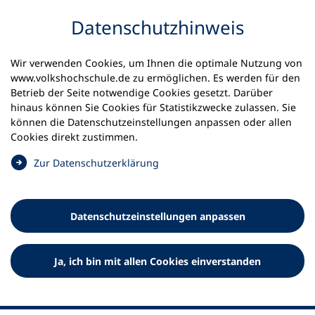
Inhalt anspringen
Datenschutz­hinweis
Wir verwenden Cookies, um Ihnen die optimale Nutzung von
www.volkshochschule.de zu ermöglichen. Es werden für den
Betrieb der Seite notwendige Cookies gesetzt. Darüber
hinaus können Sie Cookies für Statistikzwecke zulassen. Sie
Werkzeuge
können die Datenschutz­einstellungen anpassen oder allen
0
Merkliste
Cookies direkt zustimmen.
Deutscher Volkshochschul-Verband (DVV) e.V.
Fußzeile
(
Zur Datenschutz­erklärung
Ö
Standort Bonn
f
Königswinterer Straße 552 b
f
53227 Bonn
Datenschutz­einstellungen anpassen
n
Standort Berlin
e
Luisenstraße 45
t
Ja, ich bin mit allen Cookies einverstanden
10117 Berlin
i
n
e
i